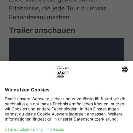
Erlebnisse, die jede Tour zu etwas
Besonderem machen.
Trailer anschauen
Das Filmprogramm 2026