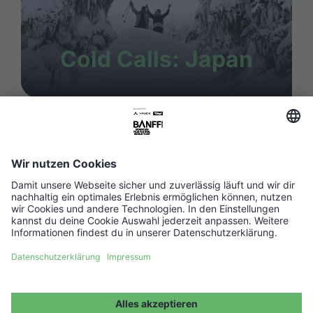
Cold Calls: Japan
FAQ
Media Hub
Host a show
Barrierefreiheitserklärung
Kontakt
Impressum
Partner werden ↗
Datenschutz
Jobs ↗
Cookie Einstellungen
WIDERRUF ERKLÄREN