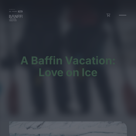
Zum Inhalt springen
A Baffin Vacation:
Love on Ice