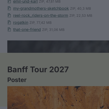
emil-und-karl
ZIP, 47,81 MB
my-grandmothers-sketchbook
ZIP, 40,3 MB
reel-rock_riders-on-the-storm
ZIP, 22,53 MB
rogatkin
ZIP, 77,42 MB
that-one-friend
ZIP, 31,06 MB
Banff Tour 2027
Poster
poster_2027
ZIP, 23,39 MB