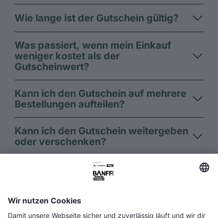
Wie lange ist der Gutschein gültig?
Was passiert, wenn mein Einkauf
weniger kostet als der
Gutscheinwert?
Kann ich den Gutschein auf mehrere
Bestellungen aufteilen?
Kann ich den Gutschein weitergeben
oder verschenken?
FAQ
Media Hub
Host a show
Barrierefreiheitserklärung