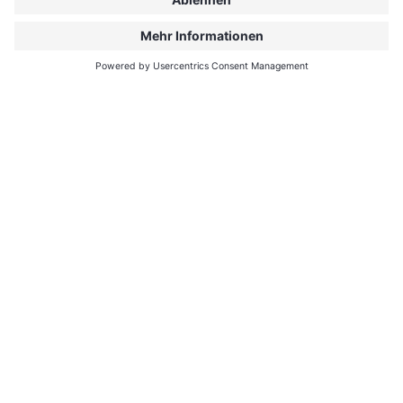
Vacation:
Love on Ice
Urlaub auf Baffin
Island: Abenteuer
vs. Romantik
Filmdetails