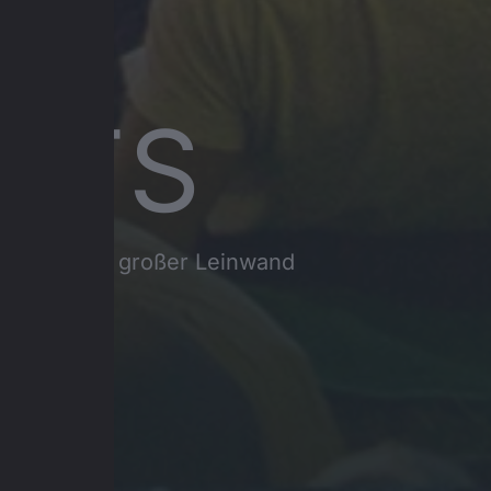
NTS
hichten auf großer Leinwand