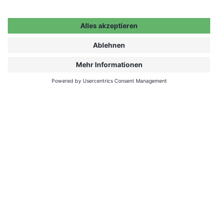
Firma/Organisation (falls zutreffend)
Land, in dem deine Veranstaltung stattfinden wird
Stadt, in der deine Veranstaltung stattfinden wird
Bevorzugte Termine