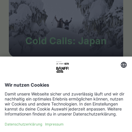
Cold Calls: Japan
FAQ
Media Hub
Host a show
Barrierefreiheitserklärung
Kontakt
Impressum
Partner werden ↗
Datenschutz
Jobs ↗
Cookie Einstellungen