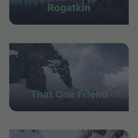
Rogatkin
That One Friend