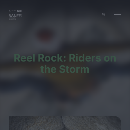
Zum Inhalt springen
Reel Rock: Riders on
the Storm